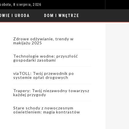
sobota, 8 sierpnia, 2026
VIATOLL: TWÓJ PRZEWODNIK PO SYSTEMIE OPŁAT DROGOWYCH
MODA I STYL
OWIE I URODA
DOM I WNĘTRZE
Zdrowe odżywianie, trendy w
makijażu 2025
Technologie wodne: przyszłość
gospodarki zasobami
viaTOLL: Twój przewodnik po
systemie opłat drogowych
Trapery: Twój niezawodny towarzysz
każdej przygody
Stare schody z nowoczesnym
oświetleniem: magia kontrastów