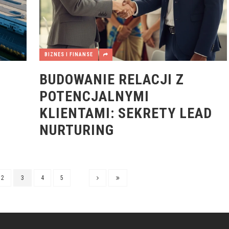
BIZNES I FINANSE
:
BUDOWANIE RELACJI Z
POTENCJALNYMI
KLIENTAMI: SEKRETY LEAD
NURTURING
2
3
4
5