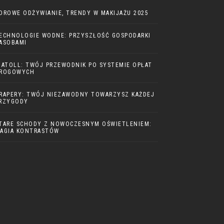
DROWE ODŻYWIANIE, TRENDY W MAKIJAŻU 2025
ECHNOLOGIE WODNE: PRZYSZŁOŚĆ GOSPODARKI
ASOBAMI
IATOLL: TWÓJ PRZEWODNIK PO SYSTEMIE OPŁAT
ROGOWYCH
RAPERY: TWÓJ NIEZAWODNY TOWARZYSZ KAŻDEJ
RZYGODY
TARE SCHODY Z NOWOCZESNYM OŚWIETLENIEM:
AGIA KONTRASTÓW