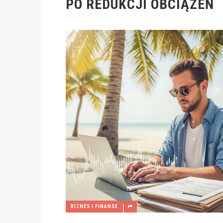
PO REDUKCJI OBCIĄŻEŃ
BIZNES I FINANSE