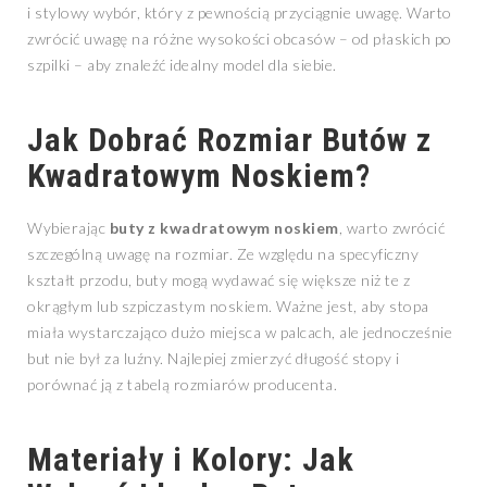
i stylowy wybór, który z pewnością przyciągnie uwagę. Warto
zwrócić uwagę na różne wysokości obcasów – od płaskich po
szpilki – aby znaleźć idealny model dla siebie.
Jak Dobrać Rozmiar Butów z
Kwadratowym Noskiem?
Wybierając
buty z kwadratowym noskiem
, warto zwrócić
szczególną uwagę na rozmiar. Ze względu na specyficzny
kształt przodu, buty mogą wydawać się większe niż te z
okrągłym lub szpiczastym noskiem. Ważne jest, aby stopa
miała wystarczająco dużo miejsca w palcach, ale jednocześnie
but nie był za luźny. Najlepiej zmierzyć długość stopy i
porównać ją z tabelą rozmiarów producenta.
Materiały i Kolory: Jak