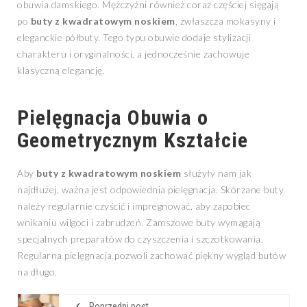
obuwia damskiego. Mężczyźni również coraz częściej sięgają
po
buty z kwadratowym noskiem
, zwłaszcza mokasyny i
eleganckie półbuty. Tego typu obuwie dodaje stylizacji
charakteru i oryginalności, a jednocześnie zachowuje
klasyczną elegancję.
Pielęgnacja Obuwia o
Geometrycznym Kształcie
Aby
buty z kwadratowym noskiem
służyły nam jak
najdłużej, ważna jest odpowiednia pielęgnacja. Skórzane buty
należy regularnie czyścić i impregnować, aby zapobiec
wnikaniu wilgoci i zabrudzeń. Zamszowe buty wymagają
specjalnych preparatów do czyszczenia i szczotkowania.
Regularna pielęgnacja pozwoli zachować piękny wygląd butów
na długo.
Poprzedni post