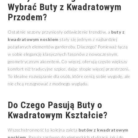
Wybrać Buty z Kwadratowym
Przodem?
Ostatnie sezony przyniosły odświeżenie trendów, a
buty z
kwadratowym noskiem
stały się jednym z najbardziej
pożądanych elementów garderoby. Dlaczego? Ponieważ łączą
w sobie elegancję klasycznych fasonów z nowoczesnym,
geometrycznym akcentem. Co więcej, oferują często większy
komfort niż tradycyjne szpice, dając stopie więcej przestrzeni.
To idealne rozwiązanie dla osób, które cenią sobie wygodę, ale
nie chcą rezygnować z modnego wyglądu.
Do Czego Pasują Buty o
Kwadratowym Kształcie?
Wszechstronność to kolejna zaleta
butów z kwadratowym
noskiem
. Pasują zarówno do eleganckich stylizacji, jak i do