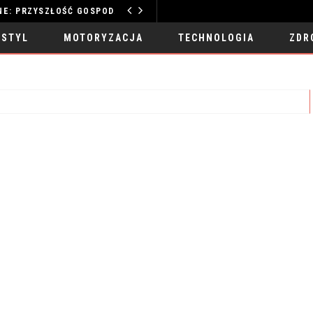
TECHNOLOGIE WODNE: PRZYSZŁOŚĆ GOSPODARKI ZASOBAMI
MOTORYZACJA
 STYL
MOTORYZACJA
TECHNOLOGIA
ZDR