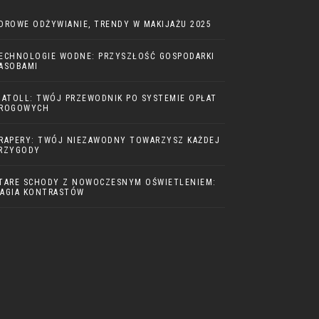
DROWE ODŻYWIANIE, TRENDY W MAKIJAŻU 2025
ECHNOLOGIE WODNE: PRZYSZŁOŚĆ GOSPODARKI
ASOBAMI
IATOLL: TWÓJ PRZEWODNIK PO SYSTEMIE OPŁAT
ROGOWYCH
RAPERY: TWÓJ NIEZAWODNY TOWARZYSZ KAŻDEJ
RZYGODY
TARE SCHODY Z NOWOCZESNYM OŚWIETLENIEM:
AGIA KONTRASTÓW