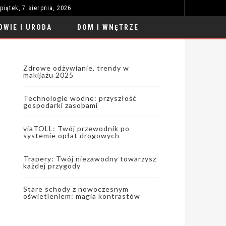
piątek, 7 sierpnia, 2026
VIATOLL: TWÓJ PRZEWODNIK PO SYSTEMIE OPŁAT DROGOWYCH
MODA I STYL
OWIE I URODA
DOM I WNĘTRZE
Zdrowe odżywianie, trendy w
makijażu 2025
Technologie wodne: przyszłość
gospodarki zasobami
viaTOLL: Twój przewodnik po
systemie opłat drogowych
Trapery: Twój niezawodny towarzysz
każdej przygody
Stare schody z nowoczesnym
oświetleniem: magia kontrastów