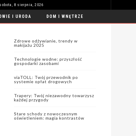
sobota, 8 sierpnia, 2026
VIATOLL: TWÓJ PRZEWODNIK PO SYSTEMIE OPŁAT DROGOWYCH
MODA I STYL
OWIE I URODA
DOM I WNĘTRZE
Zdrowe odżywianie, trendy w
makijażu 2025
Technologie wodne: przyszłość
gospodarki zasobami
viaTOLL: Twój przewodnik po
systemie opłat drogowych
Trapery: Twój niezawodny towarzysz
każdej przygody
Stare schody z nowoczesnym
oświetleniem: magia kontrastów