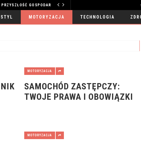
TECHNOLOGIE WODNE: PRZYSZŁOŚĆ GOSPODARKI ZASOBAMI
MOTORYZACJA
 STYL
MOTORYZACJA
TECHNOLOGIA
ZDR
MOTORYZACJA
DNIK
SAMOCHÓD ZASTĘPCZY:
TWOJE PRAWA I OBOWIĄZKI
MOTORYZACJA