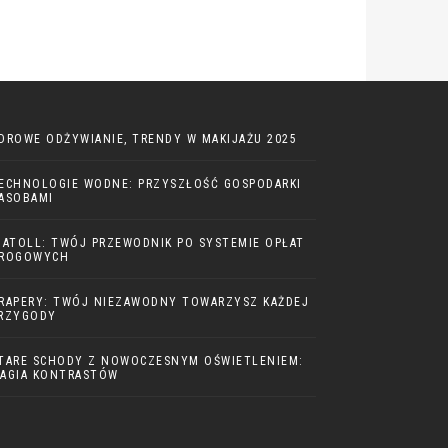
DROWE ODŻYWIANIE, TRENDY W MAKIJAŻU 2025
ECHNOLOGIE WODNE: PRZYSZŁOŚĆ GOSPODARKI
ASOBAMI
IATOLL: TWÓJ PRZEWODNIK PO SYSTEMIE OPŁAT
ROGOWYCH
RAPERY: TWÓJ NIEZAWODNY TOWARZYSZ KAŻDEJ
RZYGODY
TARE SCHODY Z NOWOCZESNYM OŚWIETLENIEM:
AGIA KONTRASTÓW