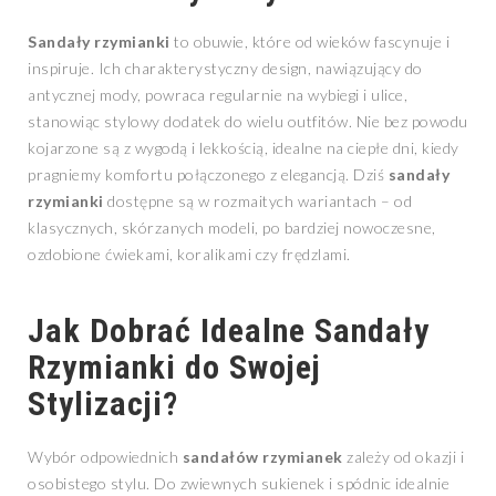
Sandały rzymianki
to obuwie, które od wieków fascynuje i
inspiruje. Ich charakterystyczny design, nawiązujący do
antycznej mody, powraca regularnie na wybiegi i ulice,
stanowiąc stylowy dodatek do wielu outfitów. Nie bez powodu
kojarzone są z wygodą i lekkością, idealne na ciepłe dni, kiedy
pragniemy komfortu połączonego z elegancją. Dziś
sandały
rzymianki
dostępne są w rozmaitych wariantach – od
klasycznych, skórzanych modeli, po bardziej nowoczesne,
ozdobione ćwiekami, koralikami czy frędzlami.
Jak Dobrać Idealne Sandały
Rzymianki do Swojej
Stylizacji?
Wybór odpowiednich
sandałów rzymianek
zależy od okazji i
osobistego stylu. Do zwiewnych sukienek i spódnic idealnie