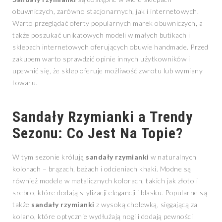
obuwniczych, zarówno stacjonarnych, jak i internetowych.
Warto przeglądać oferty popularnych marek obuwniczych, a
także poszukać unikatowych modeli w małych butikach i
sklepach internetowych oferujących obuwie handmade. Przed
zakupem warto sprawdzić opinie innych użytkowników i
upewnić się, że sklep oferuje możliwość zwrotu lub wymiany
towaru.
Sandały Rzymianki a Trendy
Sezonu: Co Jest Na Topie?
W tym sezonie królują
sandały rzymianki
w naturalnych
kolorach – brązach, beżach i odcieniach khaki. Modne są
również modele w metalicznych kolorach, takich jak złoto i
srebro, które dodają stylizacji elegancji i blasku. Popularne są
także
sandały rzymianki
z wysoką cholewką, sięgającą za
kolano, które optycznie wydłużają nogi i dodają pewności