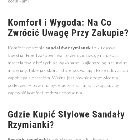
koralikami.
Komfort i Wygoda: Na Co
Zwrócić Uwagę Przy Zakupie?
Komfort noszenia
sandałów rzymianek
to kluczowa
kwestia. Przed zakupem warto zwrócić uwagę na jakość
materiałów, z których są wykonane. Najlepsze są naturalne
materiały, takie jak skóra, które pozwalają stopie oddychać i
zapobiegają otarciom. Ważna jest również odpowiednia
podeszwa – powinna być elastyczna i amortyzująca, aby
zapewnić komfort podczas chodzenia.
Gdzie Kupić Stylowe Sandały
Rzymianki?
Sandały rzymianki
są dostępne w wielu sklepach