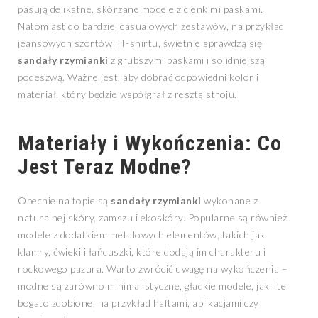
pasują delikatne, skórzane modele z cienkimi paskami.
Natomiast do bardziej casualowych zestawów, na przykład
jeansowych szortów i T-shirtu, świetnie sprawdzą się
sandały rzymianki
z grubszymi paskami i solidniejszą
podeszwą. Ważne jest, aby dobrać odpowiedni kolor i
materiał, który będzie współgrał z resztą stroju.
Materiały i Wykończenia: Co
Jest Teraz Modne?
Obecnie na topie są
sandały rzymianki
wykonane z
naturalnej skóry, zamszu i ekoskóry. Popularne są również
modele z dodatkiem metalowych elementów, takich jak
klamry, ćwieki i łańcuszki, które dodają im charakteru i
rockowego pazura. Warto zwrócić uwagę na wykończenia –
modne są zarówno minimalistyczne, gładkie modele, jak i te
bogato zdobione, na przykład haftami, aplikacjami czy