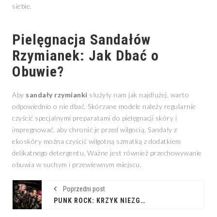
siebie.
Pielęgnacja Sandałów
Rzymianek: Jak Dbać o
Obuwie?
Aby
sandały rzymianki
służyły nam jak najdłużej, warto
odpowiednio o nie dbać. Skórzane modele należy regularnie
czyścić specjalnymi preparatami do pielęgnacji skóry i
impregnować, aby chronić je przed wilgocią. Sandały z
ekoskóry można czyścić wilgotną szmatką z dodatkiem
delikatnego detergentu. Ważne jest również przechowywanie
obuwia w suchym i przewiewnym miejscu.
Poprzedni post
PUNK ROCK: KRZYK NIEZGODY I JEGO WIZUALNA MANIFESTACJA