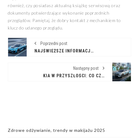
również, czy posiadasz aktualną książkę serwisową oraz
dokumenty potwierdzające wykonanie poprzednich
przeglądów. Pamiętaj, że dobry kontakt z mechanikiem to
klucz do udanego przeglądu.
Poprzedni post
NAJŚWIEŻSZE INFORMACJE ZE ŚWIATA MOTORYZACJI: CO NOWEGO W BRANŻY?
Następny post
KIA W PRZYSZŁOŚCI: CO CZEKA NAS W ROKU 2025?
Zdrowe odżywianie, trendy w makijażu 2025