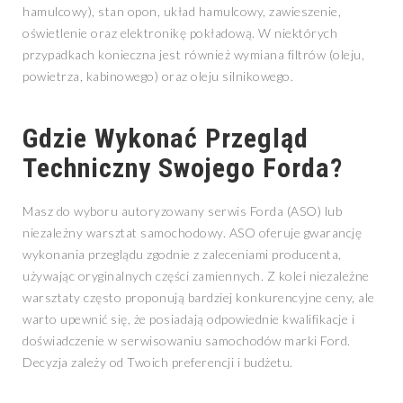
hamulcowy), stan opon, układ hamulcowy, zawieszenie,
oświetlenie oraz elektronikę pokładową. W niektórych
przypadkach konieczna jest również wymiana filtrów (oleju,
powietrza, kabinowego) oraz oleju silnikowego.
Gdzie Wykonać Przegląd
Techniczny Swojego Forda?
Masz do wyboru autoryzowany serwis Forda (ASO) lub
niezależny warsztat samochodowy. ASO oferuje gwarancję
wykonania przeglądu zgodnie z zaleceniami producenta,
używając oryginalnych części zamiennych. Z kolei niezależne
warsztaty często proponują bardziej konkurencyjne ceny, ale
warto upewnić się, że posiadają odpowiednie kwalifikacje i
doświadczenie w serwisowaniu samochodów marki Ford.
Decyzja zależy od Twoich preferencji i budżetu.