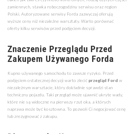
zamiennych, stawka roboczogodziny serwisu oraz region
Polski. Autoryzowane serwisy Forda zazwyczaj oferują
wyższe ceny niż niezależne warsztaty. Warto porównać
oferty kilku serwisów przed podjęciem decyzji.
Znaczenie Przeglądu Przed
Zakupem Używanego Forda
Kupno używanego samochodu to zawsze ryzyko. Przed
podjęciem ostatecznej decyzji warto zlecić
przegląd Ford
w
niezależnym warsztacie, który dokładnie sprawdzi stan
techniczny pojazdu. Taki przegląd może ujawnić ukryte wady,
które nie są widoczne na pierwszy rzut oka, a których
naprawa może być kosztowna. To pozwoli Ci negocjować cenę
lub zrezygnować z zakupu.