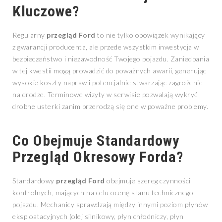
Kluczowe?
Regularny
przegląd Ford
to nie tylko obowiązek wynikający
z gwarancji producenta, ale przede wszystkim inwestycja w
bezpieczeństwo i niezawodność Twojego pojazdu. Zaniedbania
w tej kwestii mogą prowadzić do poważnych awarii, generując
wysokie koszty napraw i potencjalnie stwarzając zagrożenie
na drodze. Terminowe wizyty w serwisie pozwalają wykryć
drobne usterki zanim przerodzą się one w poważne problemy.
Co Obejmuje Standardowy
Przegląd Okresowy Forda?
Standardowy
przegląd Ford
obejmuje szereg czynności
kontrolnych, mających na celu ocenę stanu technicznego
pojazdu. Mechanicy sprawdzają między innymi poziom płynów
eksploatacyjnych (olej silnikowy, płyn chłodniczy, płyn