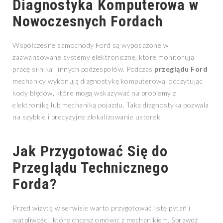
Diagnostyka Komputerowa w
Nowoczesnych Fordach
Współczesne samochody Ford są wyposażone w
zaawansowane systemy elektroniczne, które monitorują
pracę silnika i innych podzespołów. Podczas
przeglądu Ford
mechanicy wykonują diagnostykę komputerową, odczytując
kody błędów, które mogą wskazywać na problemy z
elektroniką lub mechaniką pojazdu. Taka diagnostyka pozwala
na szybkie i precyzyjne zlokalizowanie usterek.
Jak Przygotować Się do
Przeglądu Technicznego
Forda?
Przed wizytą w serwisie warto przygotować listę pytań i
wątpliwości, które chcesz omówić z mechanikiem. Sprawdź