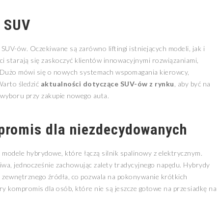
i SUV
UV-ów. Oczekiwane są zarówno liftingi istniejących modeli, jak i
ci starają się zaskoczyć klientów innowacyjnymi rozwiązaniami,
i. Dużo mówi się o nowych systemach wspomagania kierowcy,
Warto śledzić
aktualności dotyczące SUV-ów z rynku
, aby być na
 wyboru przy zakupie nowego auta.
promis dla niezdecydowanych
 modele hybrydowe, które łączą silnik spalinowy z elektrycznym.
paliwa, jednocześnie zachowując zalety tradycyjnego napędu. Hybrydy
z zewnętrznego źródła, co pozwala na pokonywanie krótkich
ry kompromis dla osób, które nie są jeszcze gotowe na przesiadkę na