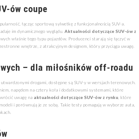
UV-ów coupe
ularność, łącząc sportową sylwetkę z funkcjonalnością SUV-a.
 nadaje im dynamicznego wyglądu.
Aktualności dotyczące SUV-ów z
ych właśnie tego typu pojazdów. Producenci starają się łączyć w
przestronne wnętrze, z atrakcyjnym designem, który przyciąga uwagę.
owych – dla miłośników off-roadu
za utwardzonymi drogami, dostępne są SUV-y w wersjach terenowych.
iem, napędem na cztery koła i dodatkowymi systemami, które
zwrócić uwagę na
aktualności dotyczące SUV-ów z rynku
, które
odeli i porównują je ze sobą. Takie testy pomagają w wyborze auta,
nkach.
ów