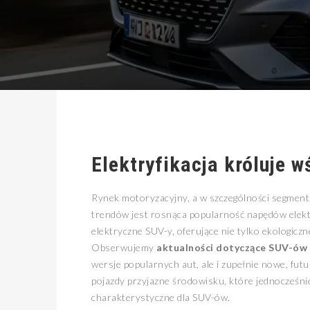
Elektryfikacja króluje 
Rynek motoryzacyjny, a w szczególności segmen
trendów jest rosnąca popularność napędów elek
elektryczne SUV-y, oferujące nie tylko ekologiczn
Obserwujemy
aktualności dotyczące SUV-ów 
wersje popularnych aut, ale i zupełnie nowe, fu
pojazdy przyjazne środowisku, które jednocześni
charakterystyczne dla SUV-ów.