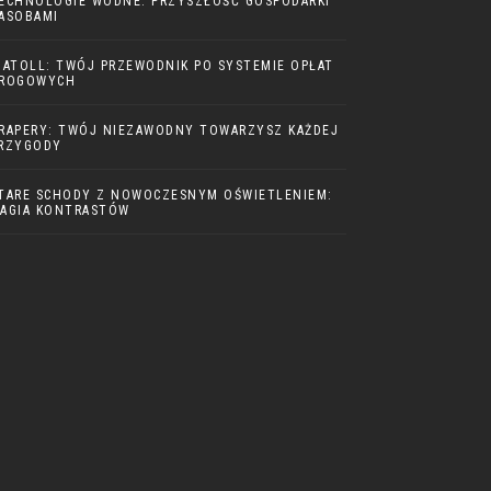
ECHNOLOGIE WODNE: PRZYSZŁOŚĆ GOSPODARKI
ASOBAMI
IATOLL: TWÓJ PRZEWODNIK PO SYSTEMIE OPŁAT
ROGOWYCH
RAPERY: TWÓJ NIEZAWODNY TOWARZYSZ KAŻDEJ
RZYGODY
TARE SCHODY Z NOWOCZESNYM OŚWIETLENIEM:
AGIA KONTRASTÓW