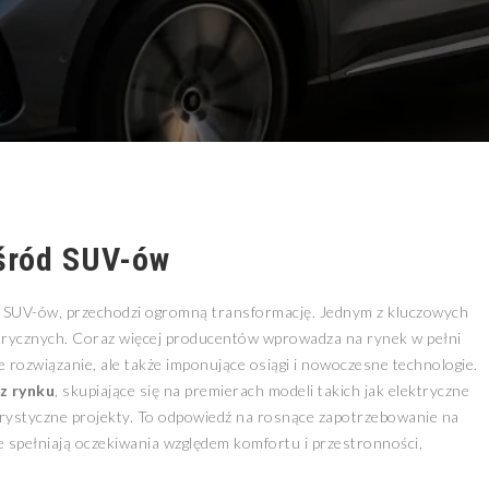
wśród SUV-ów
t SUV-ów, przechodzi ogromną transformację. Jednym z kluczowych
trycznych. Coraz więcej producentów wprowadza na rynek w pełni
e rozwiązanie, ale także imponujące osiągi i nowoczesne technologie.
z rynku
, skupiające się na premierach modeli takich jak elektryczne
turystyczne projekty. To odpowiedź na rosnące zapotrzebowanie na
e spełniają oczekiwania względem komfortu i przestronności,