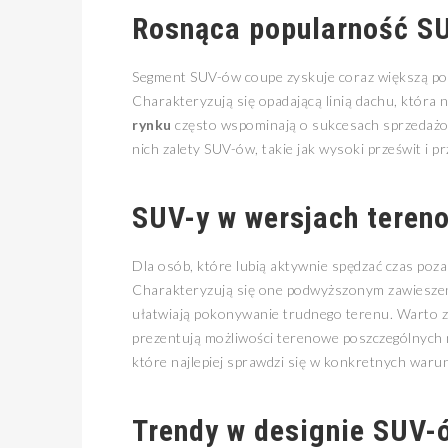
Rosnąca popularność S
Segment SUV-ów coupe zyskuje coraz większą pop
Charakteryzują się opadającą linią dachu, która
rynku
często wspominają o sukcesach sprzedażow
nich zalety SUV-ów, takie jak wysoki prześwit i 
SUV-y w wersjach teren
Dla osób, które lubią aktywnie spędzać czas po
Charakteryzują się one podwyższonym zawieszen
ułatwiają pokonywanie trudnego terenu. Warto 
prezentują możliwości terenowe poszczególnych m
które najlepiej sprawdzi się w konkretnych waru
Trendy w designie SUV-