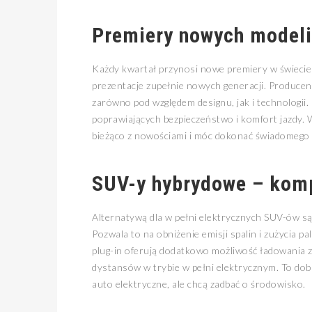
Premiery nowych model
Każdy kwartał przynosi nowe premiery w świecie S
prezentacje zupełnie nowych generacji. Producen
zarówno pod względem designu, jak i technologi
poprawiających bezpieczeństwo i komfort jazdy. 
bieżąco z nowościami i móc dokonać świadomego
SUV-y hybrydowe – kom
Alternatywą dla w pełni elektrycznych SUV-ów są
Pozwala to na obniżenie emisji spalin i zużycia 
plug-in oferują dodatkowo możliwość ładowania 
dystansów w trybie w pełni elektrycznym. To dob
auto elektryczne, ale chcą zadbać o środowisko.