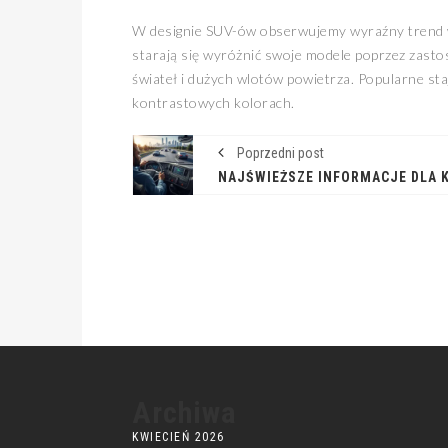
W designie SUV-ów obserwujemy wyraźny trend w 
starają się wyróżnić swoje modele poprzez zast
świateł i dużych wlotów powietrza. Popularne st
kontrastowych kolorach.
Poprzedni post
Archiwa
KWIECIEŃ 2026