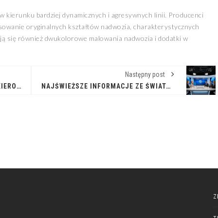
kierunku bardziej dynamicznych i agresywnych linii. Producenci
osowanie oryginalnych kształtów nadwozia, charakterystycznych
ają się również dwukolorowe malowania nadwozia i dodatki w
Następny post
NAJŚWIEŻSZE INFORMACJE DLA KIEROWCÓW ZAWODOWYCH – ŚLEDŹ TRENDY W BRANŻY TRANSPORTOWEJ
NAJŚWIEŻSZE INFORMACJE ZE ŚWIATA VOLKSWAGENA: PRZEGLĄD TYGODNIA
Z