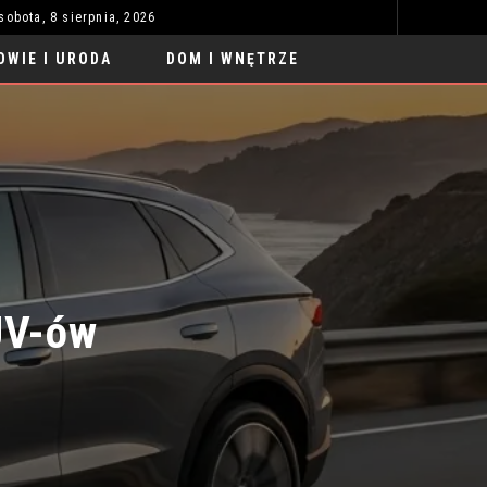
sobota, 8 sierpnia, 2026
VIATOLL: TWÓJ PRZEWODNIK PO SYSTEMIE OPŁAT DROGOWYCH
MODA I STYL
OWIE I URODA
DOM I WNĘTRZE
V-ów