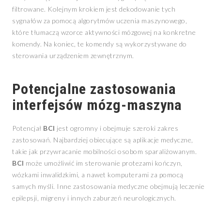
filtrowane. Kolejnym krokiem jest dekodowanie tych
sygnałów za pomocą algorytmów uczenia maszynowego,
które tłumaczą wzorce aktywności mózgowej na konkretne
komendy. Na koniec, te komendy są wykorzystywane do
sterowania urządzeniem zewnętrznym.
Potencjalne zastosowania
interfejsów mózg-maszyna
Potencjał
BCI
jest ogromny i obejmuje szeroki zakres
zastosowań. Najbardziej obiecujące są aplikacje medyczne,
takie jak przywracanie mobilności osobom sparaliżowanym.
BCI
może umożliwić im sterowanie protezami kończyn,
wózkami inwalidzkimi, a nawet komputerami za pomocą
samych myśli. Inne zastosowania medyczne obejmują leczenie
epilepsji, migreny i innych zaburzeń neurologicznych.