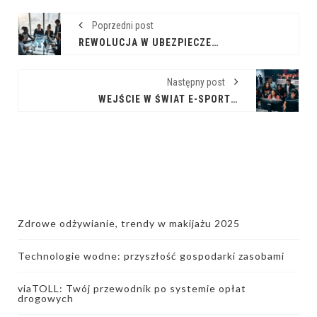
Poprzedni post
REWOLUCJA W UBEZPIECZENIACH: POZNAJ INSURTECH
Następny post
WEJŚCIE W ŚWIAT E-SPORTU: JAK INWESTOWAĆ W DRUŻYNY I ODNIEŚĆ SUKCES
Zdrowe odżywianie, trendy w makijażu 2025
Technologie wodne: przyszłość gospodarki zasobami
viaTOLL: Twój przewodnik po systemie opłat
drogowych