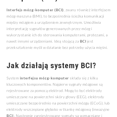
Interfejs mózg-komputer (BCI)
, zwany również interfejsem
mózg-maszyna (BMI), to bezpośrednia ścieżka komunikacji
między mózgiem a urządzeniem zewnętrznym. Umożliwia
interpretację sygnałów generowanych przez mózg i
wykorzystanie ich do sterowania komputerami, protezami, a
nawet innymi urządzeniami. Ideą stojącą za
BCI
jest
przekształcenie myśli w działanie bez potrzeby użycia mięśni.
Jak działają systemy BCI?
System
interfejsu mózg-komputer
składa się z kilku
kluczowych komponentów. Najpierw sygnały mózgowe są
rejestrowane za pomocą elektrod. Mogą to być elektrody
umieszczane na powierzchni skóry głowy (EEG), elektrody
umieszczane bezpośrednio na powierzchni mózgu (ECoG), lub
elektrody wszczepiane głęboko w tkankę mózgową (inwazyjne
BCI
). Następnie zarejestrowane sygnały są wzmacniane i