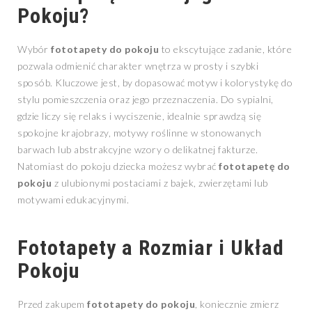
Pokoju?
Wybór
fototapety do pokoju
to ekscytujące zadanie, które
pozwala odmienić charakter wnętrza w prosty i szybki
sposób. Kluczowe jest, by dopasować motyw i kolorystykę do
stylu pomieszczenia oraz jego przeznaczenia. Do sypialni,
gdzie liczy się relaks i wyciszenie, idealnie sprawdzą się
spokojne krajobrazy, motywy roślinne w stonowanych
barwach lub abstrakcyjne wzory o delikatnej fakturze.
Natomiast do pokoju dziecka możesz wybrać
fototapetę do
pokoju
z ulubionymi postaciami z bajek, zwierzętami lub
motywami edukacyjnymi.
Fototapety a Rozmiar i Układ
Pokoju
Przed zakupem
fototapety do pokoju
, koniecznie zmierz