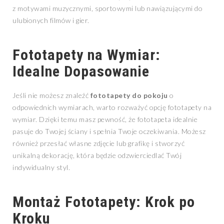
z motywami muzycznymi, sportowymi lub nawiązującymi do
ulubionych filmów i gier.
Fototapety na Wymiar:
Idealne Dopasowanie
Jeśli nie możesz znaleźć
fototapety do pokoju
o
odpowiednich wymiarach, warto rozważyć opcję fototapety na
wymiar. Dzięki temu masz pewność, że fototapeta idealnie
pasuje do Twojej ściany i spełnia Twoje oczekiwania. Możesz
również przesłać własne zdjęcie lub grafikę i stworzyć
unikalną dekorację, która będzie odzwierciedlać Twój
indywidualny styl.
Montaż Fototapety: Krok po
Kroku