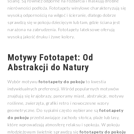
ścianę. Są również odporne na rozdarcia i maskują drobne
nierówności podłoża. Fototapety winylowe charakteryzują się
wysoką odpornością na wilgoć i ścieranie, dlatego dobrze
sprawdzą się w pokoju dziecięcym lub tam, gdzie ściana jest
narażona na zabrudzenia. Fototapety lateksowe oferują
wysoką jakość druku i żywe kolory.
Motywy Fototapet: Od
Abstrakcji do Natury
Wybór motywu
fototapety do pokoju
to kwestia
indywidualnych preferencji. Wśród popularnych motywów
znajdują się krajobrazy, panoramy miast, abstrakcje, motywy
roślinne, zwierzęta, grafiki retro i nowoczesne wzory
geometryczne. Do sypialni często wybierane są
fototapety
do pokoju
przedstawiające zachody słońca, plaże lub lasy,
które wprowadzają atmosferę relaksu i spokoju. W pokoju
młodzieżowym świetnie sprawdzą się
fototapety do pokoju