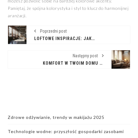
możesz pozwolić sobie na bardziej kolorowe akcenty.
Pamiętaj, że spójna kolorystyka i styl to klucz do harmonijnej
aranżacji.
Poprzedni post
LOFTOWE INSPIRACJE: JAK STWORZYĆ PRZEMYSŁOWE WNĘTRZE Z CHARAKTEREM
Następny post
KOMFORT W TWOIM DOMU DZIĘKI KLIMATYZACJI
Zdrowe odżywianie, trendy w makijażu 2025
Technologie wodne: przyszłość gospodarki zasobami